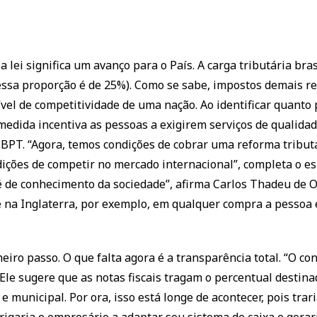
lei significa um avanço para o País. A carga tributária bra
essa proporção é de 25%). Como se sabe, impostos demais 
el de competitividade de uma nação. Ao identificar quanto 
medida incentiva as pessoas a exigirem serviços de qualida
 IBPT. “Agora, temos condições de cobrar uma reforma tributá
ições de competir no mercado internacional”, completa o espe
é de conhecimento da sociedade”, afirma Carlos Thadeu de Oli
e na Inglaterra, por exemplo, em qualquer compra a pessoa 
imeiro passo. O que falta agora é a transparência total. “O
 Ele sugere que as notas fiscais tragam o percentual destina
e municipal. Por ora, isso está longe de acontecer, pois trar
garia o empresário a adaptar seu sistema de caixa e gerari