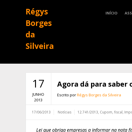
Régys
INÍCIO
ASS
Borges
da
Silveira
17
Agora dá para saber
JUNHO
Escrito por
Régys Borges da Silveira
2013
17/06/2013
Notícias
12.741/2013
,
Cupom
,
fiscal
,
Imp
Lei que obriga empresas a informar na nota f