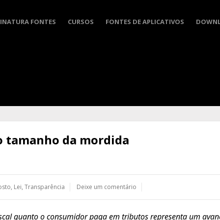
INATURA FONTES
CURSOS
FONTES DE APLICATIVOS
DOWN
 o tamanho da mordida
osto
,
Lei
,
Transparência
Deixe um comentário
iscal quanto o consumidor paga em tributos representa um avan