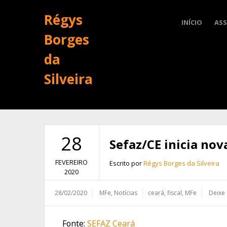
Régys
INÍCIO
ASS
Borges
da
Silveira
28
Sefaz/CE inicia nov
FEVEREIRO
Escrito por
Régys Borges da Silveira
2020
28/02/2020
MFe
,
Notícias
ceará
,
fiscal
,
MFe
Deixe
Fonte:
SEFAZ Ceará