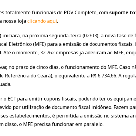
ntes totalmente funcionais de PDV Completo, com
suporte to
a nossa loja
clicando aqui
.
 iniciará, na próxima segunda-feira (02/03), a nova fase de
al Eletrônico (MFE) para a emissão de documentos fiscais. 
al. Até o momento, 32.762 empresas já aderiram ao MFE, enqu
var, no prazo de cinco dias, o funcionamento do MFE. Caso 
e Referência do Ceará), o equivalente a R$ 6.734,66. A regul
uada.
 o ECF para emitir cupons fiscais, podendo ter os equipa
evido por utilização de documento fiscal inidôneo. Fazem p
esses estabelecimentos, é permitida a emissão no sistema an
ém disso, o MFE precisa funcionar em paralelo.