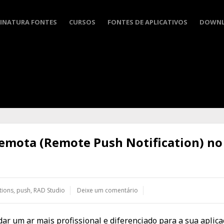
INATURA FONTES
CURSOS
FONTES DE APLICATIVOS
DOWN
Remota (Remote Push Notification) no
ations
,
push
,
RAD Studio
Deixe um comentário
ar um ar mais profissional e diferenciado para a sua aplica