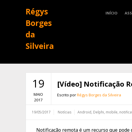
Régys
INÍCIO
ASS
Borges
da
Silveira
19
[Vídeo] Notificação 
MAIO
Escrito por
Régys Borges da Silveira
2017
19/05/2017
Notícias
Android
,
Delphi
,
mobile
,
notific
Notificação remota é um recurso que pode d