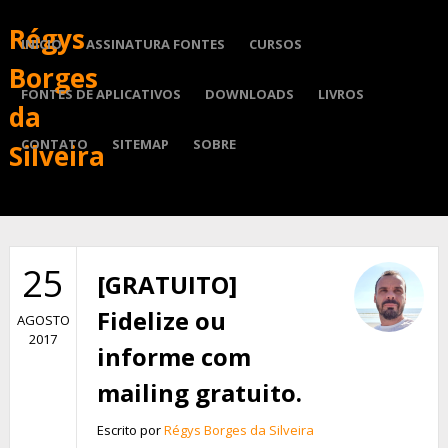
Régys
INÍCIO
ASSINATURA FONTES
CURSOS
Borges
FONTES DE APLICATIVOS
DOWNLOADS
LIVROS
da
CONTATO
SITEMAP
SOBRE
Silveira
25
[GRATUITO]
Fidelize ou
AGOSTO
2017
informe com
mailing gratuito.
Escrito por
Régys Borges da Silveira