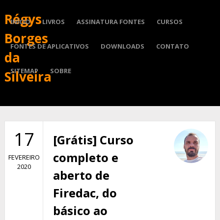
Régys
INÍCIO
LIVROS
ASSINATURA FONTES
CURSOS
Borges
FONTES DE APLICATIVOS
DOWNLOADS
CONTATO
da
SITEMAP
SOBRE
Silveira
17
[Grátis] Curso
completo e
FEVEREIRO
2020
aberto de
Firedac, do
básico ao