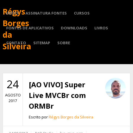
Régys
INÍCIO
ASSINATURA FONTES
CURSOS
Borges
FONTES DE APLICATIVOS
DOWNLOADS
LIVROS
da
CONTATO
SITEMAP
SOBRE
Silveira
24
[AO VIVO] Super
Live MVCBr com
AGOSTO
2017
ORMBr
Escrito por
Régys Borges da Silveira