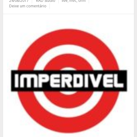
24/08/2017
RAD Studio
live
,
mvc
,
orm
Deixe um comentário